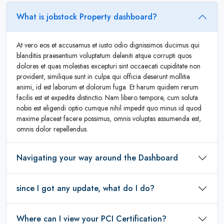
What is jobstock Property dashboard?
At vero eos et accusamus et iusto odio dignissimos ducimus qui
blanditiis praesentium voluptatum deleniti atque corrupti quos
dolores et quas molestias excepturi sint occaecati cupiditate non
provident, similique sunt in culpa qui officia deserunt mollitia
animi, id est laborum et dolorum fuga. Et harum quidem rerum
facilis est et expedita distinctio. Nam libero tempore, cum soluta
nobis est eligendi optio cumque nihil impedit quo minus id quod
maxime placeat facere possimus, omnis voluptas assumenda est,
omnis dolor repellendus.
Navigating your way around the Dashboard
since I got any update, what do I do?
Where can I view your PCI Certification?